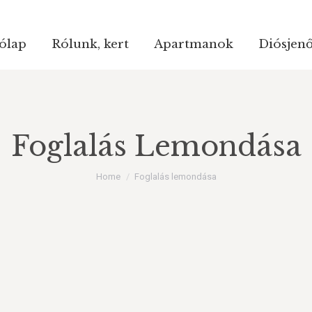
ólap
Rólunk, kert
Apartmanok
Diósjen
ólap
Rólunk, kert
Apartmanok
Diósjen
Foglalás Lemondása
You are here:
Home
Foglalás lemondása