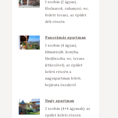
1 szobás (2 ágyas),
főzősarok, zuhanyzó, wc,
fedett terasz, az épület
déli részén
Panorámás apartman
1 szobás (4 ágyas),
klimatizált, konyha,
fürdőszoba, wc, terasz
(étkezővel), az épület
keleti részén a
nagyapartman felett,
bejárata északról
Nagy apartman
2 szobás (4+4 ágyasak), az
épület keleti részén