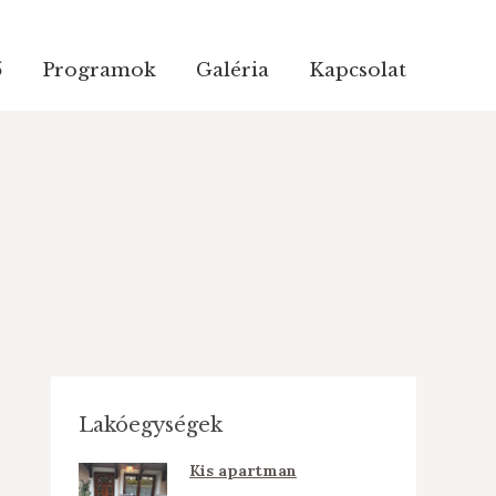
ő
Programok
Galéria
Kapcsolat
ő
Programok
Galéria
Kapcsolat
Lakóegységek
Kis apartman