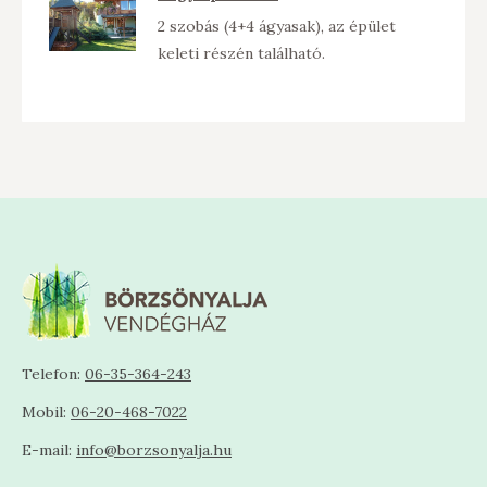
2 szobás (4+4 ágyasak), az épület
keleti részén található.
Telefon:
06-35-364-243
Mobil:
06-20-468-7022
E-mail:
info@borzsonyalja.hu